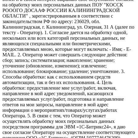
на обработку моих персональных данных ПОУ "КОССК
РОООГО ДОСААФ РОССИИ КАЛИНИНГРАДСКОЙ
ОБЛАСТИ" , зарегистрированным в соответствии с
законодательством РФ по адресу: 236029, обл.
Калининградская, г. Калининград, ул. Озерная, 31 А (далее по
тексту - Оператор). 1. Согласие дается на обработку одной,
нескольких или всех категорий персональных данных, не
являющихся специальными или биометрическими,
предоставляемых мною, которые могут включать: - Имя; - E-
MAIL. 2. Оператор может совершать следующие действия:
сбор; запись; систематизация; накопление; хранение;
уточнение (обновление, изменение); извлечение;
использование; блокирование; удаление; уничтожение. 3.
Способы обработки: как с использованием средств
автоматизации, так и без их использования. 4. Цель
обработки: предоставление мне услуг/работ, включая,
направление в мой адрес уведомлений, касающихся
предоставляемых услуг/работ, подготовка и направление
ответов на мои запросы, направление в мой адрес
информации о мероприятиях/товарах/услугах/работах
Оператора. 5. В связи с тем, что Оператор может
осуществлять обработку моих персональных данных
посредством программы для ЭВМ «1С-Битрикс24», я даю
свое согласие Оператору на осуществление соответствующего
поручения ООО «1С-Битрикс», (ОГРН 5077746476209),