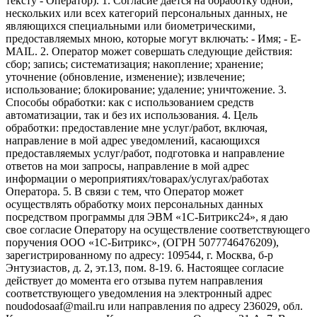
тексту - Оператор). 1. Согласие дается на обработку одной,
нескольких или всех категорий персональных данных, не
являющихся специальными или биометрическими,
предоставляемых мною, которые могут включать: - Имя; - E-
MAIL. 2. Оператор может совершать следующие действия:
сбор; запись; систематизация; накопление; хранение;
уточнение (обновление, изменение); извлечение;
использование; блокирование; удаление; уничтожение. 3.
Способы обработки: как с использованием средств
автоматизации, так и без их использования. 4. Цель
обработки: предоставление мне услуг/работ, включая,
направление в мой адрес уведомлений, касающихся
предоставляемых услуг/работ, подготовка и направление
ответов на мои запросы, направление в мой адрес
информации о мероприятиях/товарах/услугах/работах
Оператора. 5. В связи с тем, что Оператор может
осуществлять обработку моих персональных данных
посредством программы для ЭВМ «1С-Битрикс24», я даю
свое согласие Оператору на осуществление соответствующего
поручения ООО «1С-Битрикс», (ОГРН 5077746476209),
зарегистрированному по адресу: 109544, г. Москва, б-р
Энтузиастов, д. 2, эт.13, пом. 8-19. 6. Настоящее согласие
действует до момента его отзыва путем направления
соответствующего уведомления на электронный адрес
noudodosaaf@mail.ru или направления по адресу 236029, обл.