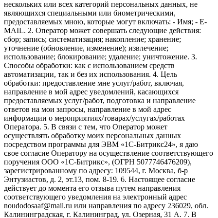
нескольких или всех категорий персональных данных, не
являющихся специальными или биометрическими,
предоставляемых мною, которые могут включать: - Имя; - E-
MAIL. 2. Оператор может совершать следующие действия:
сбор; запись; систематизация; накопление; хранение;
уточнение (обновление, изменение); извлечение;
использование; блокирование; удаление; уничтожение. 3.
Способы обработки: как с использованием средств
автоматизации, так и без их использования. 4. Цель
обработки: предоставление мне услуг/работ, включая,
направление в мой адрес уведомлений, касающихся
предоставляемых услуг/работ, подготовка и направление
ответов на мои запросы, направление в мой адрес
информации о мероприятиях/товарах/услугах/работах
Оператора. 5. В связи с тем, что Оператор может
осуществлять обработку моих персональных данных
посредством программы для ЭВМ «1С-Битрикс24», я даю
свое согласие Оператору на осуществление соответствующего
поручения ООО «1С-Битрикс», (ОГРН 5077746476209),
зарегистрированному по адресу: 109544, г. Москва, б-р
Энтузиастов, д. 2, эт.13, пом. 8-19. 6. Настоящее согласие
действует до момента его отзыва путем направления
соответствующего уведомления на электронный адрес
noudodosaaf@mail.ru или направления по адресу 236029, обл.
Калининградская, г. Калининград, ул. Озерная, 31 А. 7. В