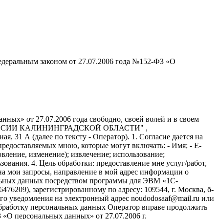
едеральным законом от 27.07.2006 года №152-ФЗ «О
ных» от 27.07.2006 года свободно, своей волей и в своем
АФ РОССИИ КАЛИНИНГРАДСКОЙ ОБЛАСТИ" ,
я, 31 А (далее по тексту - Оператор). 1. Согласие дается на
едоставляемых мною, которые могут включать: - Имя; - E-
вление, изменение); извлечение; использование;
зования. 4. Цель обработки: предоставление мне услуг/работ,
на мои запросы, направление в мой адрес информации о
нальных данных посредством программы для ЭВМ «1С-
6209), зарегистрированному по адресу: 109544, г. Москва, б-
щего уведомления на электронный адрес noudodosaaf@mail.ru или
а обработку персональных данных Оператор вправе продолжить
«О персональных данных» от 27.07.2006 г.