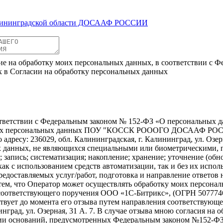
лининградской области ДОСААФ РОССИИ
ие на обработку моих персональных данных, в соответствии с Ф
х в Согласии на обработку персональных данных
ветствии с Федеральным законом № 152-ФЗ «О персональных дан
отку моих персональных данных ПОУ "КОССК РОООГО ДОСА
дресу: 236029, обл. Калининградская, г. Калининград, ул. Озерна
х данных, не являющихся специальными или биометрическими, пр
 запись; систематизация; накопление; хранение; уточнение (обно
ак с использованием средств автоматизации, так и без их исполь
едоставляемых услуг/работ, подготовка и направление ответов 
 с тем, что Оператор может осуществлять обработку моих персо
соответствующего поручения ООО «1С-Битрикс», (ОГРН 507774647
действует до момента его отзыва путем направления соответствую
инград, ул. Озерная, 31 А. 7. В случае отзыва мною согласия н
чии оснований, предусмотренных Федеральным законом №152-ФЗ 