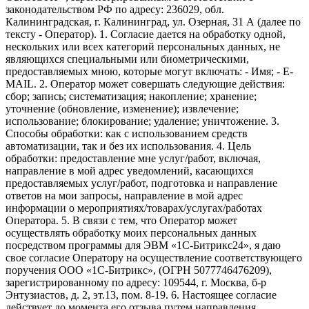
законодательством РФ по адресу: 236029, обл.
Калининградская, г. Калининград, ул. Озерная, 31 А (далее по
тексту - Оператор). 1. Согласие дается на обработку одной,
нескольких или всех категорий персональных данных, не
являющихся специальными или биометрическими,
предоставляемых мною, которые могут включать: - Имя; - E-
MAIL. 2. Оператор может совершать следующие действия:
сбор; запись; систематизация; накопление; хранение;
уточнение (обновление, изменение); извлечение;
использование; блокирование; удаление; уничтожение. 3.
Способы обработки: как с использованием средств
автоматизации, так и без их использования. 4. Цель
обработки: предоставление мне услуг/работ, включая,
направление в мой адрес уведомлений, касающихся
предоставляемых услуг/работ, подготовка и направление
ответов на мои запросы, направление в мой адрес
информации о мероприятиях/товарах/услугах/работах
Оператора. 5. В связи с тем, что Оператор может
осуществлять обработку моих персональных данных
посредством программы для ЭВМ «1С-Битрикс24», я даю
свое согласие Оператору на осуществление соответствующего
поручения ООО «1С-Битрикс», (ОГРН 5077746476209),
зарегистрированному по адресу: 109544, г. Москва, б-р
Энтузиастов, д. 2, эт.13, пом. 8-19. 6. Настоящее согласие
действует до момента его отзыва путем направления