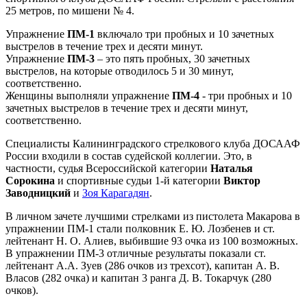
25 метров, по мишени № 4.
Упражнение
ПМ-1
включало три пробных и 10 зачетных
выстрелов в течение трех и десяти минут.
Упражнение
ПМ-3
– это пять пробных, 30 зачетных
выстрелов, на которые отводилось 5 и 30 минут,
соответственно.
Женщины выполняли упражнение
ПМ-4
- три пробных и 10
зачетных выстрелов в течение трех и десяти минут,
соответственно.
Специалисты Калининградского стрелкового клуба ДОСААФ
России входили в состав судейской коллегии. Это, в
частности, судья Всероссийской категории
Наталья
Сорокина
и спортивные судьи 1-й категории
Виктор
Заводницкий
и
Зоя Карагадян
.
В личном зачете лучшими стрелками из пистолета Макарова в
упражнении ПМ-1 стали полковник Е. Ю. Лозбенев и ст.
лейтенант Н. О. Алиев, выбившие 93 очка из 100 возможных.
В упражнении ПМ-3 отличные результаты показали ст.
лейтенант А.А. Зуев (286 очков из трехсот), капитан А. В.
Власов (282 очка) и капитан 3 ранга Д. В. Токарчук (280
очков).