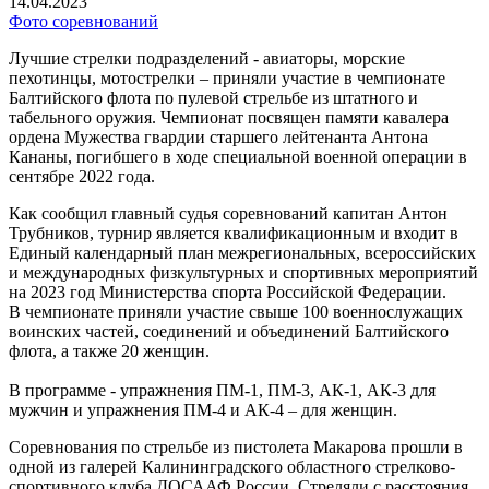
14.04.2023
Фото соревнований
Лучшие стрелки подразделений - авиаторы, морские
пехотинцы, мотострелки – приняли участие в чемпионате
Балтийского флота по пулевой стрельбе из штатного и
табельного оружия. Чемпионат посвящен памяти кавалера
ордена Мужества гвардии старшего лейтенанта Антона
Кананы, погибшего в ходе специальной военной операции в
сентябре 2022 года.
Как сообщил главный судья соревнований капитан Антон
Трубников, турнир является квалификационным и входит в
Единый календарный план межрегиональных, всероссийских
и международных физкультурных и спортивных мероприятий
на 2023 год Министерства спорта Российской Федерации.
В чемпионате приняли участие свыше 100 военнослужащих
воинских частей, соединений и объединений Балтийского
флота, а также 20 женщин.
В программе - упражнения ПМ-1, ПМ-3, АК-1, АК-3 для
мужчин и упражнения ПМ-4 и АК-4 – для женщин.
Соревнования по стрельбе из пистолета Макарова прошли в
одной из галерей Калининградского областного стрелково-
спортивного клуба ДОСААФ России. Стреляли с расстояния