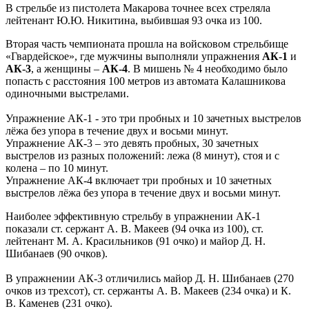
В стрельбе из пистолета Макарова точнее всех стреляла
лейтенант Ю.Ю. Никитина, выбившая 93 очка из 100.
Вторая часть чемпионата прошла на войсковом стрельбище
«Гвардейское», где мужчины выполняли упражнения
АК-1
и
АК-3
, а женщины –
АК-4
. В мишень № 4 необходимо было
попасть с расстояния 100 метров из автомата Калашникова
одиночными выстрелами.
Упражнение АК-1 - это три пробных и 10 зачетных выстрелов
лёжа без упора в течение двух и восьми минут.
Упражнение АК-3 – это девять пробных, 30 зачетных
выстрелов из разных положений: лежа (8 минут), стоя и с
колена – по 10 минут.
Упражнение АК-4 включает три пробных и 10 зачетных
выстрелов лёжа без упора в течение двух и восьми минут.
Наиболее эффективную стрельбу в упражнении АК-1
показали ст. сержант А. В. Макеев (94 очка из 100), ст.
лейтенант М. А. Красильников (91 очко) и майор Д. Н.
Шибанаев (90 очков).
В упражнении АК-3 отличились майор Д. Н. Шибанаев (270
очков из трехсот), ст. сержанты А. В. Макеев (234 очка) и К.
В. Каменев (231 очко).