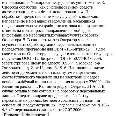
использование; блокирование; удаление; уничтожение. 3.
Способы обработки: как с использованием средств
автоматизации, так и без их использования. 4. Цель
обработки: предоставление мне услуг/работ, включая,
направление в мой адрес уведомлений, касающихся
предоставляемых услуг/работ, подготовка и направление
ответов на мои запросы, направление в мой адрес
информации о мероприятиях/товарах/услугах/работах
Оператора. 5. В связи с тем, что Оператор может
осуществлять обработку моих персональных данных
посредством программы для ЭВМ «1С-Битрикс24», я даю
свое согласие Оператору на осуществление соответствующего
поручения ООО «1С-Битрикс», (ОГРН 5077746476209),
зарегистрированному по адресу: 109544, г. Москва, б-р
Энтузиастов, д. 2, эт.13, пом. 8-19. 6. Настоящее согласие
действует до момента его отзыва путем направления
соответствующего уведомления на электронный адрес
noudodosaaf@mail.ru или направления по адресу 236029, обл.
Калининградская, г. Калининград, ул. Озерная, 31 А. 7. В
случае отзыва мною согласия на обработку персональных
данных Оператор вправе продолжить обработку
персональных данных без моего согласия при наличии
оснований, предусмотренных Федеральным законом №152-
ФЗ «О персональных данных» от 27.07.2006 г.
Принимаю
Не принимаю