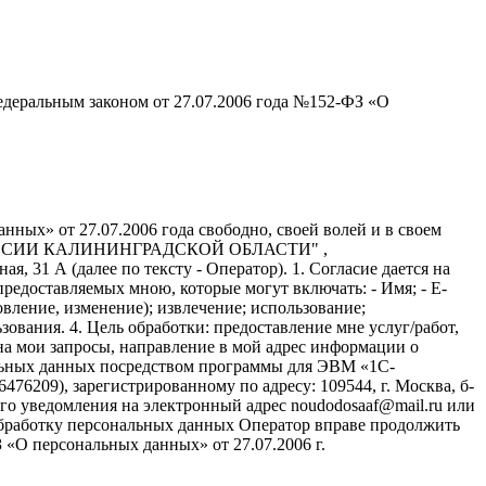
едеральным законом от 27.07.2006 года №152-ФЗ «О
ных» от 27.07.2006 года свободно, своей волей и в своем
АФ РОССИИ КАЛИНИНГРАДСКОЙ ОБЛАСТИ" ,
я, 31 А (далее по тексту - Оператор). 1. Согласие дается на
едоставляемых мною, которые могут включать: - Имя; - E-
вление, изменение); извлечение; использование;
зования. 4. Цель обработки: предоставление мне услуг/работ,
на мои запросы, направление в мой адрес информации о
нальных данных посредством программы для ЭВМ «1С-
6209), зарегистрированному по адресу: 109544, г. Москва, б-
щего уведомления на электронный адрес noudodosaaf@mail.ru или
а обработку персональных данных Оператор вправе продолжить
«О персональных данных» от 27.07.2006 г.