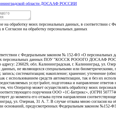
лининградской области ДОСААФ РОССИИ
ие на обработку моих персональных данных, в соответствии с Ф
х в Согласии на обработку персональных данных
ветствии с Федеральным законом № 152-ФЗ «О персональных дан
отку моих персональных данных ПОУ "КОССК РОООГО ДОСА
дресу: 236029, обл. Калининградская, г. Калининград, ул. Озерна
х данных, не являющихся специальными или биометрическими, пр
 запись; систематизация; накопление; хранение; уточнение (обно
ак с использованием средств автоматизации, так и без их исполь
едоставляемых услуг/работ, подготовка и направление ответов 
 с тем, что Оператор может осуществлять обработку моих персо
соответствующего поручения ООО «1С-Битрикс», (ОГРН 507774647
действует до момента его отзыва путем направления соответствую
инград, ул. Озерная, 31 А. 7. В случае отзыва мною согласия н
чии оснований, предусмотренных Федеральным законом №152-ФЗ 