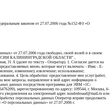
едеральным законом от 27.07.2006 года №152-ФЗ «О
ных» от 27.07.2006 года свободно, своей волей и в своем
АФ РОССИИ КАЛИНИНГРАДСКОЙ ОБЛАСТИ" ,
я, 31 А (далее по тексту - Оператор). 1. Согласие дается на
едоставляемых мною, которые могут включать: - Имя; - E-
вление, изменение); извлечение; использование;
зования. 4. Цель обработки: предоставление мне услуг/работ,
на мои запросы, направление в мой адрес информации о
нальных данных посредством программы для ЭВМ «1С-
6209), зарегистрированному по адресу: 109544, г. Москва, б-
щего уведомления на электронный адрес noudodosaaf@mail.ru или
а обработку персональных данных Оператор вправе продолжить
«О персональных данных» от 27.07.2006 г.