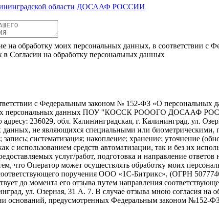
лининградской области ДОСААФ РОССИИ
ие на обработку моих персональных данных, в соответствии с Ф
х в Согласии на обработку персональных данных
ветствии с Федеральным законом № 152-ФЗ «О персональных дан
отку моих персональных данных ПОУ "КОССК РОООГО ДОСА
дресу: 236029, обл. Калининградская, г. Калининград, ул. Озерна
х данных, не являющихся специальными или биометрическими, пр
 запись; систематизация; накопление; хранение; уточнение (обно
ак с использованием средств автоматизации, так и без их исполь
едоставляемых услуг/работ, подготовка и направление ответов 
 с тем, что Оператор может осуществлять обработку моих персо
соответствующего поручения ООО «1С-Битрикс», (ОГРН 507774647
действует до момента его отзыва путем направления соответствую
инград, ул. Озерная, 31 А. 7. В случае отзыва мною согласия н
чии оснований, предусмотренных Федеральным законом №152-ФЗ 